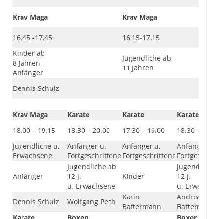
Krav Maga
Krav Maga
16.45 -17.45
16.15-17.15
Kinder ab
Jugendliche ab
8 Jahren
11 Jahren
Anfänger
Dennis Schulz
Krav Maga
Karate
Karate
Karate
18.00 – 19.15
18.30 – 20.00
17.30 – 19.00
18.30 – 20.0
Jugendliche u.
Anfänger u.
Anfänger u.
Anfänger u.
Erwachsene
Fortgeschrittene
Fortgeschrittene
Fortgeschrit
Jugendliche ab
Jugendliche 
Anfänger
12 J.
Kinder
12 J.
u. Erwachsene
u. Erwachse
Karin
Andreas
Dennis Schulz
Wolfgang Pech
Battermann
Battermann
Karate
Boxen
Boxen