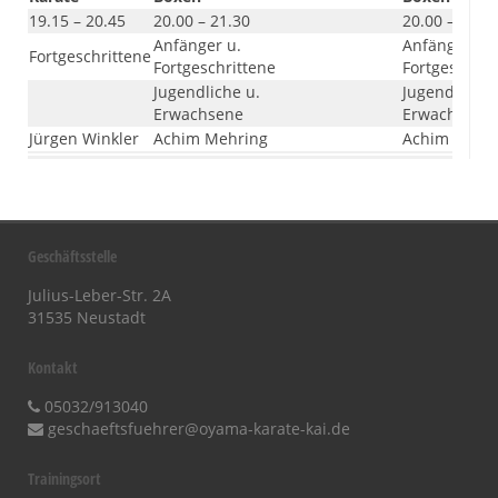
19.15 – 20.45
20.00 – 21.30
20.00 – 21.3
Anfänger u.
Anfänger u.
Fortgeschrittene
Fortgeschrittene
Fortgeschrit
Jugendliche u.
Jugendliche 
Erwachsene
Erwachsene
Jürgen Winkler
Achim Mehring
Achim Mehr
Geschäftsstelle
Julius-Leber-Str. 2A
31535 Neustadt
Kontakt
05032/913040
geschaeftsfuehrer@oyama-karate-kai.de
Trainingsort