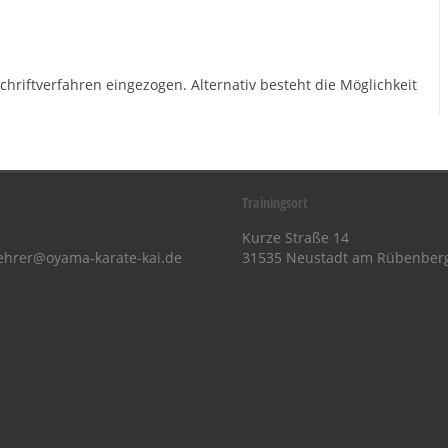
chriftverfahren eingezogen. Alternativ besteht die Möglichkeit
Trainingsort
Kurze Straße 14
ehrer@oyama-karate-kai.de
31535 Neustadt am Rübenber