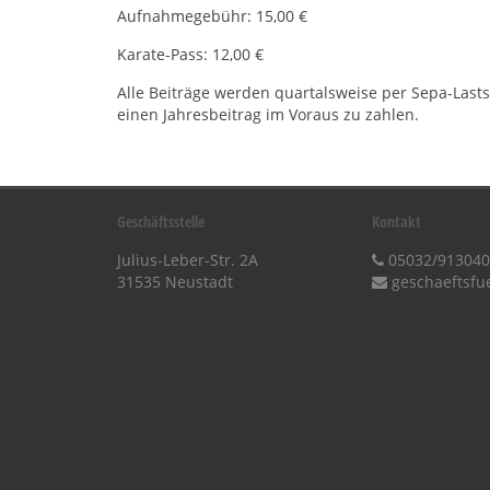
Aufnahmegebühr: 15,00 €
Karate-Pass: 12,00 €
Alle Beiträge werden quartalsweise per Sepa-Lasts
einen Jahresbeitrag im Voraus zu zahlen.
Geschäftsstelle
Kontakt
Julius-Leber-Str. 2A
05032/913040
31535 Neustadt
geschaeftsfu