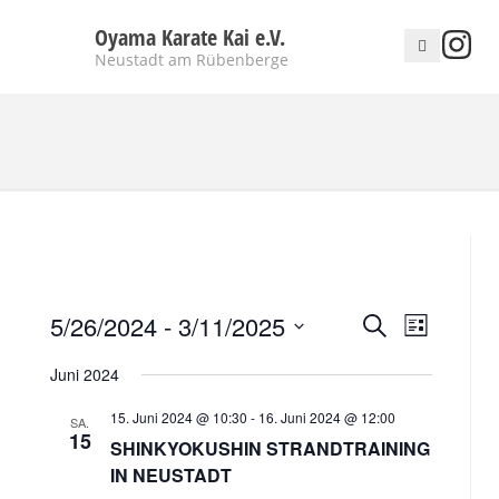
Oyama Karate Kai e.V.
Neustadt am Rübenberge
Veranstaltun
5/26/2024
 - 
3/11/2025
VERANSTA
Suche
Liste
ANSICHTEN
Suche
Datum
NAVIGATI
Juni 2024
wählen.
und
Ansichten,
15. Juni 2024 @ 10:30
-
16. Juni 2024 @ 12:00
SA.
15
SHINKYOKUSHIN STRANDTRAINING
Navigation
IN NEUSTADT