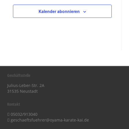
Kalender abonnieren
Geschäftsstelle
Julius-Leber-Str. 2A
31535 Neustadt
Kontakt
05032/913040
geschaeftsfuehrer@oyama-karate-kai.de