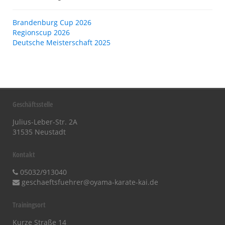
Brandenburg Cup 2026
Regionscup 2026
Deutsche Meisterschaft 2025
Geschäftsstelle
Julius-Leber-Str. 2A
31535 Neustadt
Kontakt
05032/913040
geschaeftsfuehrer@oyama-karate-kai.de
Trainingsort
Kurze Straße 14