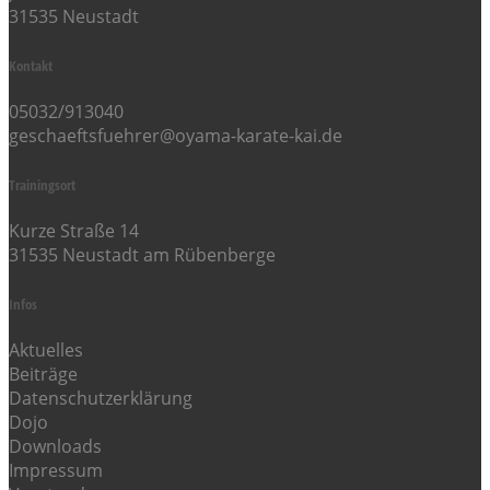
31535 Neustadt
Kontakt
05032/913040
geschaeftsfuehrer@oyama-karate-kai.de
Trainingsort
Kurze Straße 14
31535 Neustadt am Rübenberge
Infos
Aktuelles
Beiträge
Datenschutzerklärung
Dojo
Downloads
Impressum