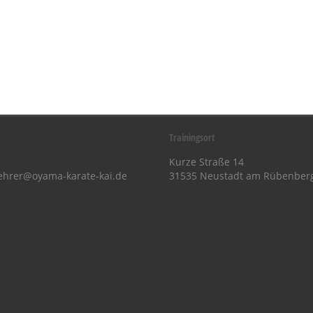
Trainingsort
Kurze Straße 14
ehrer@oyama-karate-kai.de
31535 Neustadt am Rübenber