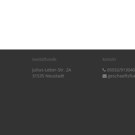
Geschäftsstelle
Kontakt
Julius-Leber-Str. 2A
05032/913040
31535 Neustadt
geschaeftsfu