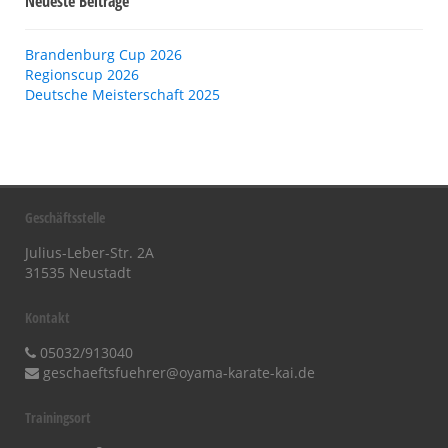
Neueste Beiträge
Brandenburg Cup 2026
Regionscup 2026
Deutsche Meisterschaft 2025
Geschäftsstelle
Julius-Leber-Str. 2A
31535 Neustadt
Kontakt
05032/913040
geschaeftsfuehrer@oyama-karate-kai.de
Trainingsort