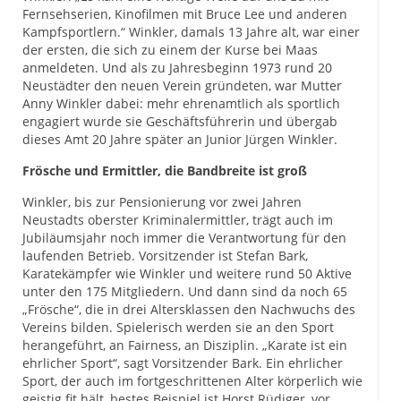
Fernsehserien, Kinofilmen mit Bruce Lee und anderen
Kampfsportlern.“ Winkler, damals 13 Jahre alt, war einer
der ersten, die sich zu einem der Kurse bei Maas
anmeldeten. Und als zu Jahresbeginn 1973 rund 20
Neustädter den neuen Verein gründeten, war Mutter
Anny Winkler dabei: mehr ehrenamtlich als sportlich
engagiert wurde sie Geschäftsführerin und übergab
dieses Amt 20 Jahre später an Junior Jürgen Winkler.
Frösche und Ermittler, die Bandbreite ist groß
Winkler, bis zur Pensionierung vor zwei Jahren
Neustadts oberster Kriminalermittler, trägt auch im
Jubiläumsjahr noch immer die Verantwortung für den
laufenden Betrieb. Vorsitzender ist Stefan Bark,
Karatekämpfer wie Winkler und weitere rund 50 Aktive
unter den 175 Mitgliedern. Und dann sind da noch 65
„Frösche“, die in drei Altersklassen den Nachwuchs des
Vereins bilden. Spielerisch werden sie an den Sport
herangeführt, an Fairness, an Disziplin. „Karate ist ein
ehrlicher Sport“, sagt Vorsitzender Bark. Ein ehrlicher
Sport, der auch im fortgeschrittenen Alter körperlich wie
geistig fit hält, bestes Beispiel ist Horst Rüdiger, vor