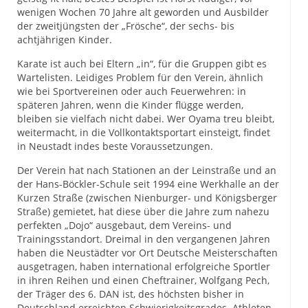
wenigen Wochen 70 Jahre alt geworden und Ausbilder
der zweitjüngsten der „Frösche“, der sechs- bis
achtjährigen Kinder.
Karate ist auch bei Eltern „in“, für die Gruppen gibt es
Wartelisten. Leidiges Problem für den Verein, ähnlich
wie bei Sportvereinen oder auch Feuerwehren: in
späteren Jahren, wenn die Kinder flügge werden,
bleiben sie vielfach nicht dabei. Wer Oyama treu bleibt,
weitermacht, in die Vollkontaktsportart einsteigt, findet
in Neustadt indes beste Voraussetzungen.
Der Verein hat nach Stationen an der Leinstraße und an
der Hans-Böckler-Schule seit 1994 eine Werkhalle an der
Kurzen Straße (zwischen Nienburger- und Königsberger
Straße) gemietet, hat diese über die Jahre zum nahezu
perfekten „Dojo“ ausgebaut, dem Vereins- und
Trainingsstandort. Dreimal in den vergangenen Jahren
haben die Neustädter vor Ort Deutsche Meisterschaften
ausgetragen, haben international erfolgreiche Sportler
in ihren Reihen und einen Cheftrainer, Wolfgang Pech,
der Träger des 6. DAN ist, des höchsten bisher in
Deutschland erreichten Schwierigkeitsgrades. Athleten