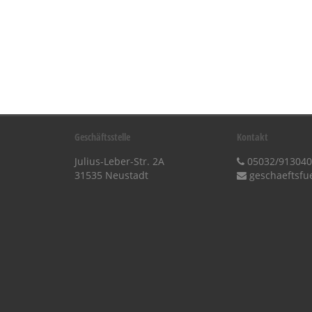
Geschäftsstelle
Kontakt
Julius-Leber-Str. 2A
05032/913040
31535 Neustadt
geschaeftsfu