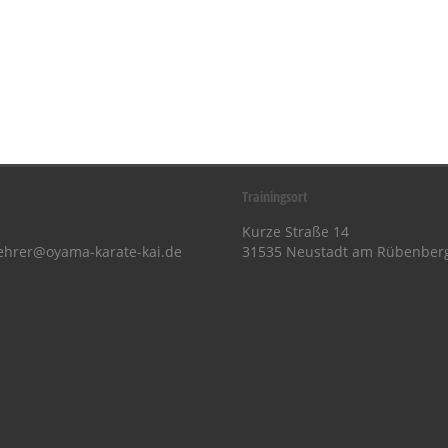
Trainingsort
Kurze Straße 14
ehrer@oyama-karate-kai.de
31535 Neustadt am Rübenber