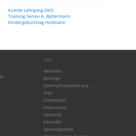
Kumite Lehrgang DKO
Training Sensei A. Battermann
Kindergeburtstag Hickmann
Infos
Aktuelles
ge
Beiträge
Datenschutzerklärung
Dojo
Downloads
Impressum
Vorstand
Kalender
Sportangebote