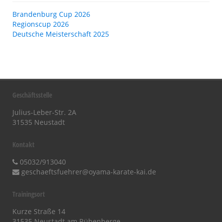
Brandenburg Cup 2026
Regionscup 2026
Deutsche Meisterschaft 2025
Geschäftsstelle
Julius-Leber-Str. 2A
31535 Neustadt
Kontakt
05032/913040
geschaeftsfuehrer@oyama-karate-kai.de
Trainingsort
Kurze Straße 14
31535 Neustadt am Rübenberge